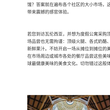
馐？答案就在遍布各个社区的大小市场，
带来震撼的感官体验。
若您到访瓦伦西亚，并想为度假公寓采购
场品尝也无需拘谨：顶级火腿、各式奶酪
新鲜果汁。不妨开启一场从摊位到摊位的
在市场周边或城市各处的餐厅品尝这些美
球最健康美味的美食文化。切勿错过这般