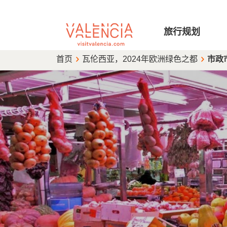
Main
旅行规划
navigation
Skip
Breadcrumb
首页
瓦伦西亚，2024年欧洲绿色之都
市政
to
main
content