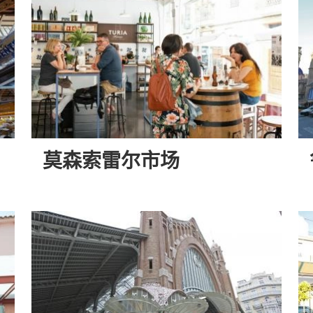
莫森索雷尔市场
莫
鲁
森
萨
索
法
雷
市
尔
场
市